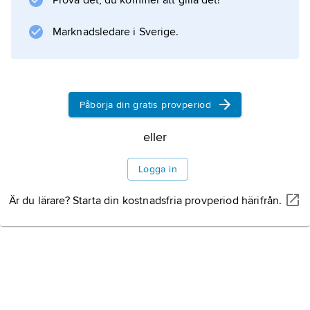
Prova det, du kommer att gilla det!
har påträffats. Måttet indelades i
Marknadsledare i Sverige.
Information om artikeln
Påbörja din gratis provperiod
eller
Logga in
Är du lärare? Starta din kostnadsfria provperiod härifrån.