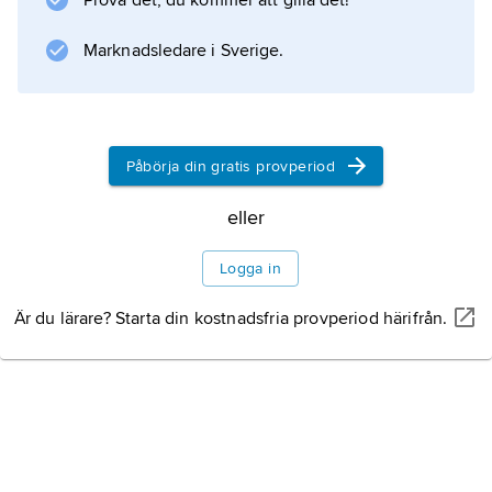
Prova det, du kommer att gilla det!
Information om artikeln
Marknadsledare i Sverige.
Påbörja din gratis provperiod
eller
Logga in
Är du lärare? Starta din kostnadsfria provperiod härifrån.