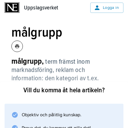
Uppslagsverket
Uppslagsverket
Logga in
målgrupp
målgrupp,
term främst inom
marknadsföring, reklam och
information: den kategori av t.ex.
människor, företag eller organisationer
Vill du komma åt hela artikeln?
som man riktar sig till.
Objektiv och pålitlig kunskap.