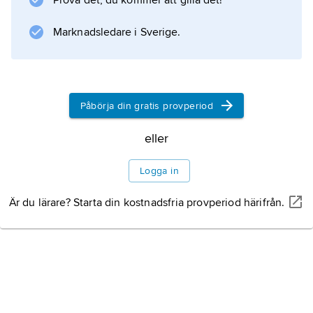
Prova det, du kommer att gilla det!
som en stor skördefest långt fram i modern
tid.
Marknadsledare i Sverige.
Litteraturanvisning
Påbörja din gratis provperiod
eller
Information om artikeln
Logga in
Är du lärare? Starta din kostnadsfria provperiod härifrån.