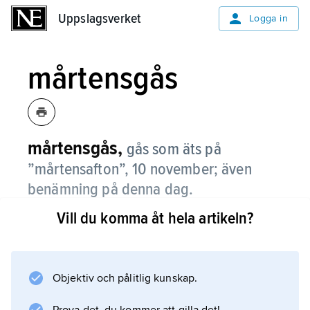
Uppslagsverket
Uppslagsverket
Logga in
mårtensgås
mårtensgås,
gås som äts på
”mårtensafton”, 10 november; även
benämning på denna dag.
Vill du komma åt hela artikeln?
Martinshelgen räknades under medeltiden
som en av höstens största fester och varade i
tre dagar. Traditionen går tillbaka på de fester
med stora gåsoffer som hölls för gudinnan Isis
Objektiv och pålitlig kunskap.
i det antika Egypten och som levde vidare