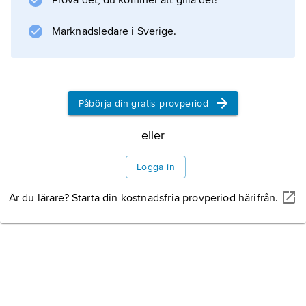
Prova det, du kommer att gilla det!
Marknadsledare i Sverige.
Påbörja din gratis provperiod
eller
Logga in
Är du lärare? Starta din kostnadsfria provperiod härifrån.