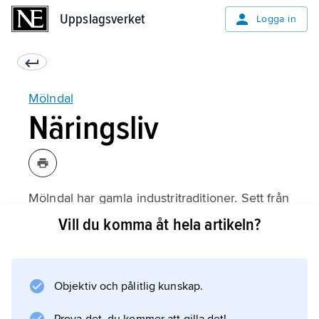
Uppslagsverket
Uppslagsverket
Logga in
Mölndal
Näringsliv
Mölndal har gamla industritraditioner. Sett från
sysselsättningssynpunkt spelar industrin dock
Vill du komma åt hela artikeln?
inte längre samma roll som tidigare. Detta
hindrar inte att Mölndal har flera
industriarbetsplatser, exempelvis
Objektiv och pålitlig kunskap.
läkemedelsföretaget AstraZeneca AB, SCA
Hygiene Products AB (finpapper och kartong)