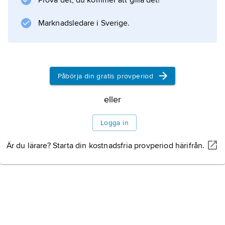
Prova det, du kommer att gilla det!
och Dentsply IH AB (tillverkning av främst
tandproteser), samtliga belägna i orten
Marknadsledare i Sverige.
Mölndal. Bland handelsföretagen märks
Påbörja din gratis provperiod
Information om artikeln
eller
Logga in
Är du lärare? Starta din kostnadsfria provperiod härifrån.