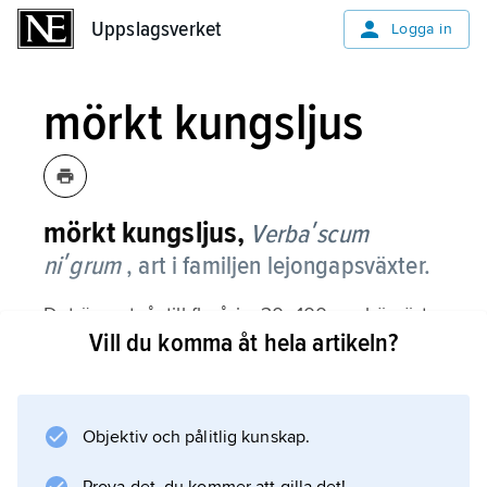
Uppslagsverket
Uppslagsverket
Logga in
mörkt kungsljus
mörkt kungsljus,
Verbaʹscum
niʹgrum
, art i familjen lejongapsväxter.
Det är en två- till flerårig, 30–100 cm hög ört
Vill du komma åt hela artikeln?
med kantiga och rödbruna stjälkar och
elliptiska blad, som på översidan är
mörkgröna och på undersidan gråludna. De
15–22 mm vida, fatlika blommorna sitter i
Objektiv och pålitlig kunskap.
axlik ställning i stjälktoppen i juli–september;