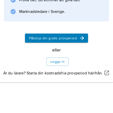
Prova det, du kommer att gilla det!
de är gula med violetthåriga ståndarsträngar.
Arten, som hör
Marknadsledare i Sverige.
Information om artikeln
Påbörja din gratis provperiod
eller
Logga in
Är du lärare? Starta din kostnadsfria provperiod härifrån.