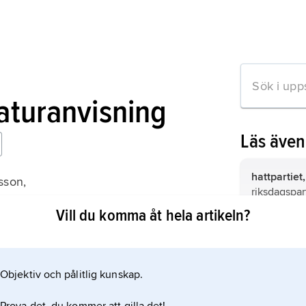
raturanvisning
Läs äve
hattpartiet,
sson,
riksdagspart
väsen – partipolitiker 1731–1743
1730-talet ti
Vill du komma åt hela artikeln?
Löwenhiel
Carl Gustaf
1762), kans
Objektiv och pålitlig kunskap.
mation om artikeln
jämför släk