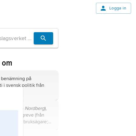
Logga in
n om
benämning på
i i svensk politik från
ll 1772.
m
(före 1725
Nordberg
),
,
1701–68, greve (från
lipresident, bruksägare;
tartikel
Löwenhielm
.