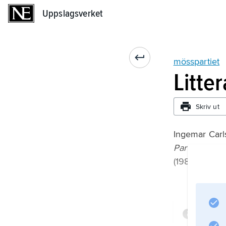
Uppslagsverket
Uppslagsverket
mösspartiet
Litte
Skriv ut
Ingemar Carl
Parti – parti
(1981);
Infor