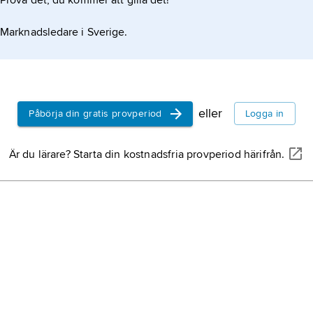
Prova det, du kommer att gilla det!
licentierin
’ge tillstånd’
Marknadsledare i Sverige.
vidare
lice
ständerna u
vanligen anv
frihetstiden
riksråd frå
historia som
riksdagens
eller
Påbörja din gratis provperiod
Logga in
1719 till Gu
1772.
Åkerhielm,
Är du lärare? Starta din kostnadsfria provperiod härifrån.
december 1
friherre, ä
jämför släk
Reuterhol
friherre, rik
Håkansson,
politiker, 
Blekinge.