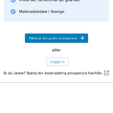
Prova det, du kommer att gilla det!
förklaras av att dessa hade mycket stora
rödförskjutningar och således befann sig på
Marknadsledare i Sverige.
enorma avstånd.
Påbörja din gratis provperiod
Information om artikeln
eller
Logga in
Är du lärare? Starta din kostnadsfria provperiod härifrån.