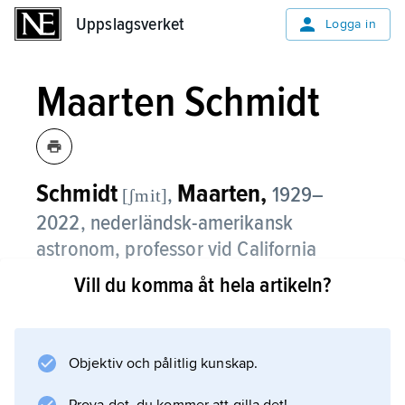
Uppslagsverket
Uppslagsverket
Logga in
Maarten Schmidt
Schmidt
Maarten,
,
1929–
[ʃmit]
2022
, nederländsk-amerikansk
astronom, professor vid California
Institute of Technology från 1959.
Vill du komma åt hela artikeln?
Schmidt utarbetade 1956 en allmänt
accepterad modell för Vintergatans globala
struktur. Han fann 1963 att spektra för så
Objektiv och pålitlig kunskap.
kallade kvasistellära radiokällor kunde