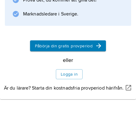
Prova det, du kommer att gilla det!
den folkvalda folkvalde presidenten
Rajaonarimampianina 2014 var landet utfryst
Marknadsledare i Sverige.
Jordbruk
Skogsbruk
Påbörja din gratis provperiod
Fiske
eller
Mineral
Logga in
Energi
Är du lärare? Starta din kostnadsfria provperiod härifrån.
Industri
Utrikeshandel