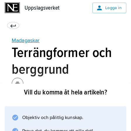
Uppslagsverket
Uppslagsverket
Logga in
Madagaskar
Terrängformer och
berggrund
Vill du komma åt hela artikeln?
Större delen av Madagaskar utgörs av ett
centralt beläget högland med en nord–sydlig
höjdrygg, som ligger i öster, parallellt med
Objektiv och pålitlig kunskap.
kusten. Kustområdet i öster är därför smalt, ca
50 km, och avgränsat mot höglandet genom