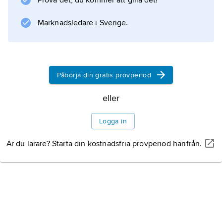
Prova det, du kommer att gilla det!
en hög och brant sluttning. Kustlinjen är här
Marknadsledare i Sverige.
påfallande rak, endast med en djupare
inskärning,
Påbörja din gratis provperiod
Information om artikeln
eller
Logga in
Är du lärare? Starta din kostnadsfria provperiod härifrån.