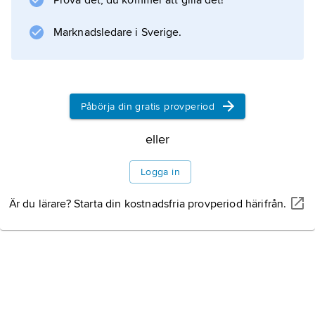
Prova det, du kommer att gilla det!
orange i varierande grad på sidorna samt
ljusgrå på undersidan. Svansen har svart spets
Marknadsledare i Sverige.
och en svart fläck nära svansbasen.
Påbörja din gratis provperiod
Information om artikeln
eller
Logga in
Är du lärare? Starta din kostnadsfria provperiod härifrån.