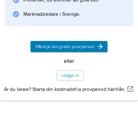
Prova det, du kommer att gilla det!
Rasblandningen i Latinamerikas historia
(1969) och
Marknadsledare i Sverige.
Adventurers and Proletarians: The Story of
Migrants in Latin America
(1985).
Påbörja din gratis provperiod
eller
Information om artikeln
Logga in
Är du lärare? Starta din kostnadsfria provperiod härifrån.