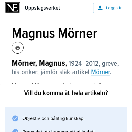
Uppslagsverket
Uppslagsverket
Logga in
Magnus Mörner
Mörner, Magnus,
1924–2012, greve,
historiker; jämför släktartikel
Mörner
.
Magnus Mörner, som hade en speciell
Vill du komma åt hela artikeln?
inriktning på latinamerikansk historia, var
professor vid olika amerikanska universitet
1963–69 och 1975–81 samt vid Göteborgs
universitet 1982–90. Till hans viktigaste
Objektiv och pålitlig kunskap.
arbeten hör