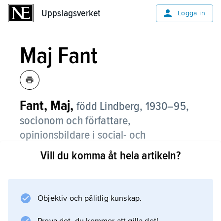
Uppslagsverket
Uppslagsverket
Logga in
Maj Fant
Fant, Maj,
född Lindberg,
1930–95,
socionom och författare,
opinionsbildare i social- och
samlevnadsfrågor.
Vill du komma åt hela artikeln?
Fant var sekreterare i RFSU 1980–87 och
ordförande där 1987–89. Viktiga publikationer
är
Objektiv och pålitlig kunskap.
Ensamliv