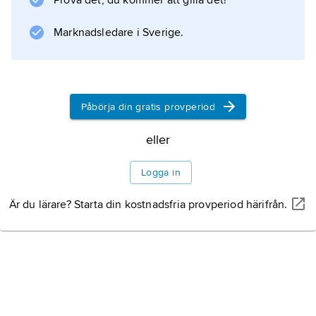
Prova det, du kommer att gilla det!
(tillsammans med Johannes Olivegren, 1984)
samt
Marknadsledare i Sverige.
Att bli mamma till sin mamma
(1988).
Påbörja din gratis provperiod
Information om artikeln
eller
Logga in
Är du lärare? Starta din kostnadsfria provperiod härifrån.