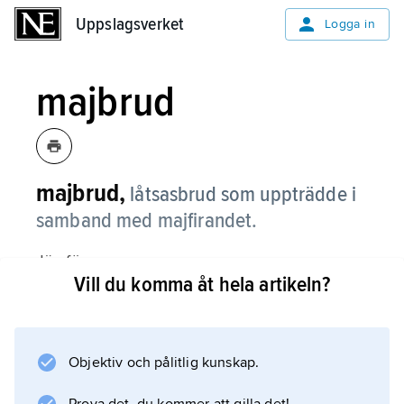
Uppslagsverket
Uppslagsverket
Logga in
majbrud
majbrud,
låtsasbrud som uppträdde i
samband med majfirandet.
Jämför
Vill du komma åt hela artikeln?
pingstbrud
och
majgreve
.
Objektiv och pålitlig kunskap.