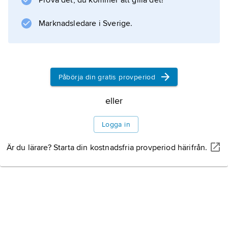
Prova det, du kommer att gilla det!
Marknadsledare i Sverige.
Information om artikeln
Påbörja din gratis provperiod
eller
Logga in
Är du lärare? Starta din kostnadsfria provperiod härifrån.