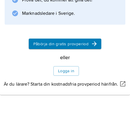
Prova det, du kommer att gilla det!
de senaste två tusen åren finns dokumenterat.
Marknadsledare i Sverige.
Information om artikeln
Påbörja din gratis provperiod
eller
Logga in
Är du lärare? Starta din kostnadsfria provperiod härifrån.