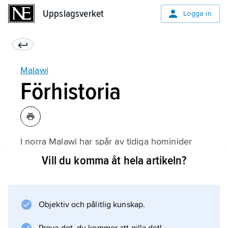
Uppslagsverket
Uppslagsverket
Logga in
Malawi
Förhistoria
I norra Malawi har spår av tidiga hominider
påträffats i sjösediment nära Karonga och en
Vill du komma åt hela artikeln?
paleolitisk elefantslaktplats är känd från
Mwanganda. Sena stenåldersbosättningar är
belagda såväl i grottor i norr som i de södra
Objektiv och pålitlig kunskap.
högländerna. Ett rikt fyndmaterial
härstammande från jordbrukssamhällen från