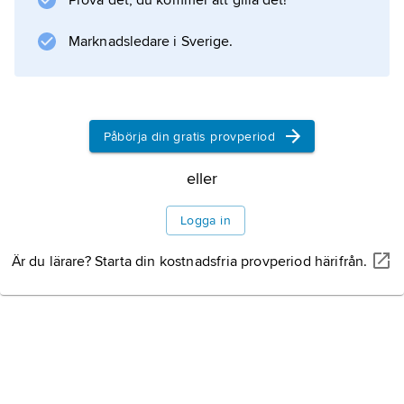
Prova det, du kommer att gilla det!
Marknadsledare i Sverige.
Information om artikeln
Påbörja din gratis provperiod
eller
Logga in
Är du lärare? Starta din kostnadsfria provperiod härifrån.