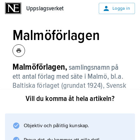
Uppslagsverket
Uppslagsverket
Logga in
Malmöförlagen
Malmöförlagen,
samlingsnamn på
ett antal förlag med säte i Malmö, bl.a.
Baltiska förlaget (grundat 1924), Svensk
Uppslagsbok AB (grundat 1931) och
Vill du komma åt hela artikeln?
Förlagshuset Norden (grundat 1945),
som tillämpade avbetalningshandel
utanför kommissionssystemet.
Objektiv och pålitlig kunskap.
Förlagens metoder granskades av domstol