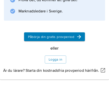
Prova det, du kommer att gilla det!
och ledde i ett fall (1941) till en fällande dom
för illojal konkurrens i Högsta domstolen.
Marknadsledare i Sverige.
Litteraturanvisning
Påbörja din gratis provperiod
eller
Information om artikeln
Logga in
Är du lärare? Starta din kostnadsfria provperiod härifrån.