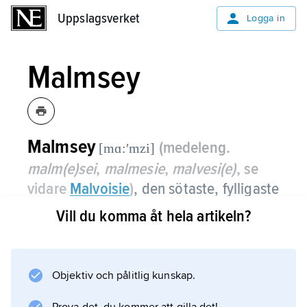
Uppslagsverket
Uppslagsverket
Logga in
Malmsey
Malmsey
(medeleng.
[mɑ:ʹmzi]
malm(e)sei
,
malmesie
,
malvesi(e)
, se
vidare
Malvoisie
)
,
den sötaste, fylligaste
och mörkaste typen av madeiravin,
Vill du komma åt hela artikeln?
gjort på druvor som fått skrumpna på
rankan.
Objektiv och pålitlig kunskap.
Det dricks till kraftiga, lagade desserter.