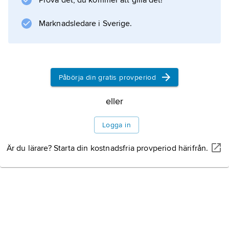
Prova det, du kommer att gilla det!
Marknadsledare i Sverige.
Information om artikeln
Påbörja din gratis provperiod
eller
Logga in
Är du lärare? Starta din kostnadsfria provperiod härifrån.