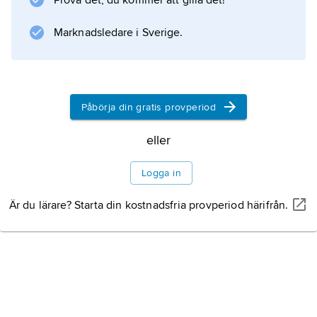
Prova det, du kommer att gilla det!
Marknadsledare i Sverige.
Påbörja din gratis provperiod
eller
Logga in
Är du lärare? Starta din kostnadsfria provperiod härifrån.