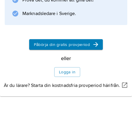
Prova det, du kommer att gilla det!
Marknadsledare i Sverige.
Påbörja din gratis provperiod
eller
Logga in
Är du lärare? Starta din kostnadsfria provperiod härifrån.