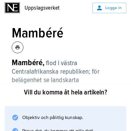
Uppslagsverket
Uppslagsverket
Logga in
Mambéré
Mambéré,
flod i västra
Centralafrikanska republiken; för
belägenhet se landskarta
Centralafrikanska republiken
.
Vill du komma åt hela artikeln?
Objektiv och pålitlig kunskap.
Information om artikeln