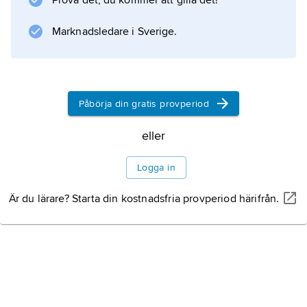
Prova det, du kommer att gilla det!
Marknadsledare i Sverige.
Påbörja din gratis provperiod
eller
Logga in
Är du lärare? Starta din kostnadsfria provperiod härifrån.