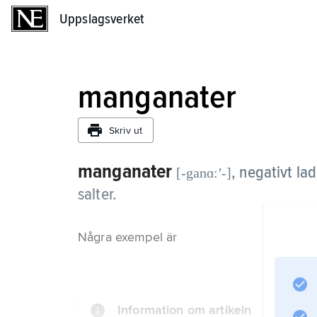
Uppslagsverket
Uppslagsverket
manganater
Skriv ut
manganater
,
negativt la
[-ganɑ:ʹ-]
salter.
Några exempel är
Information om artikeln