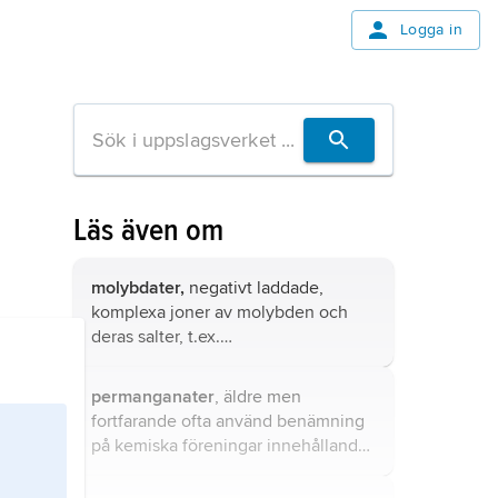
Logga in
Läs även om
molybdater,
negativt laddade,
komplexa joner av molybden och
deras salter, t.ex.
kaliumoktacyanomolybdat(IV),
K
Mo(CN)
.
4
8
permanganater
, äldre men
fortfarande ofta använd benämning
på kemiska föreningar innehållande
−
jonen MnO
,
4