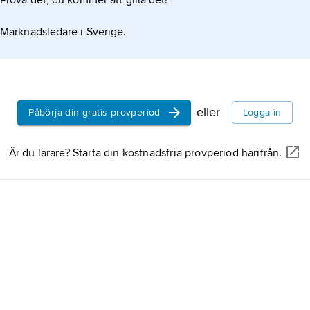
Prova det, du kommer att gilla det!
Marknadsledare i Sverige.
eller
Påbörja din gratis provperiod
Logga in
Är du lärare? Starta din kostnadsfria provperiod härifrån.