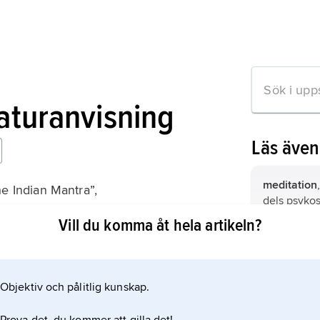
raturanvisning
Läs äve
meditation
e Indian Mantra”,
dels psyko
andlig utve
Vill du komma åt hela artikeln?
mystik,
sam
erfarenhet
yttersta ve
Objektiv och pålitlig kunskap.
mation om artikeln
gudomlig.