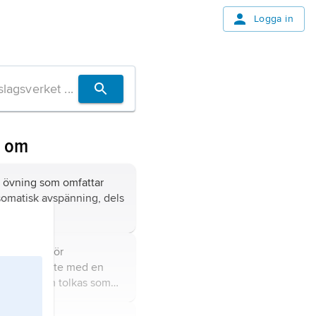
Logga in
n om
, övning som omfattar
somatisk avspänning, dels
ckling.
lingsterm för
er av ett möte med en
rklighet som tolkas som