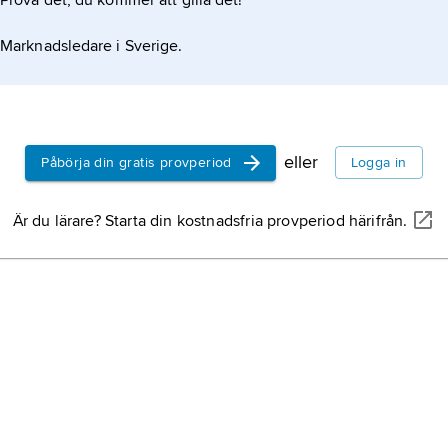
Prova det, du kommer att gilla det!
hinduism,
d
Indien, den
Marknadsledare i Sverige.
av de stora
bön,
den re
omedelbara
eller förbi
eller
Påbörja din gratis provperiod
Logga in
högre makte
och bestäm
Gud,
något 
Är du lärare? Starta din kostnadsfria provperiod härifrån.
avgörande i
olika relig
trosförestäl
grekisk rel
religionen 
världen.