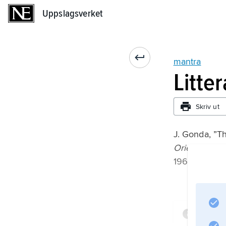
Uppslagsverket
Uppslagsverket
mantra
Litte
Skriv ut
J. Gonda, ”Th
Oriens
1963.
Infor