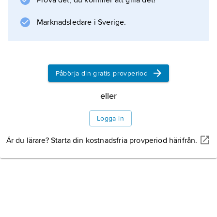
Prova det, du kommer att gilla det!
Information om artikeln
Marknadsledare i Sverige.
Påbörja din gratis provperiod
eller
Logga in
Är du lärare? Starta din kostnadsfria provperiod härifrån.