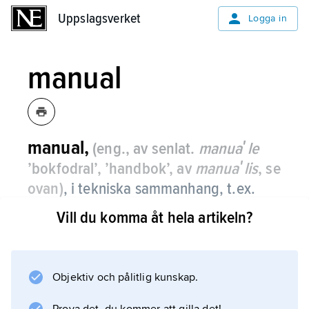
Uppslagsverket
Uppslagsverket
Logga in
manual
manual,
(eng., av senlat.
manuaʹle
’bokfodral’, ’handbok’, av
manuaʹlis
, se
ovan)
, i tekniska sammanhang, t.ex.
databehandling, handbok som
Vill du komma åt hela artikeln?
medföljer utrustning eller programvara
från tillverkaren.
Objektiv och pålitlig kunskap.