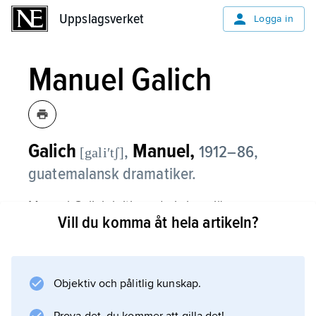
Uppslagsverket
Uppslagsverket
Logga in
Manuel Galich
Galich
Manuel,
,
1912–86,
[galiʹtʃ]
guatemalansk dramatiker.
Manuel Galich kritiserade i sina pjäser
Vill du komma åt hela artikeln?
korruption, sociala missförhållanden och
politiskt förtryck, direkt som i
La mugre
(’Smutsen’, 1953) och
Objektiv och pålitlig kunskap.
El tren amarillo