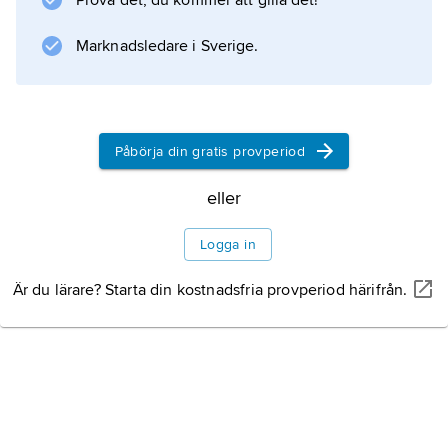
Prova det, du kommer att gilla det!
(’Det gula tåget’, 1954) eller i historisk
förklädnad som i
Marknadsledare i Sverige.
El pescado indigesto
(’Den svårsmälta fisken’, 1961), vilken utspelas
i antikens Rom.
Påbörja din gratis provperiod
eller
Information om artikeln
Logga in
Är du lärare? Starta din kostnadsfria provperiod härifrån.