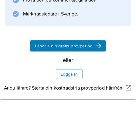
Prova det, du kommer att gilla det!
Een leeg huis
(1966; ”Ett tomt hus”) skildrade hon den svåra
Marknadsledare i Sverige.
återanpassningen efter kriget. Minco skrev
också noveller samt en ungdomsbok.
Påbörja din gratis provperiod
Information om artikeln
eller
Logga in
Är du lärare? Starta din kostnadsfria provperiod härifrån.