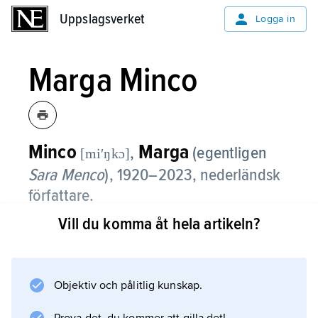
Uppslagsverket
Uppslagsverket
Logga in
Marga Minco
Minco
Marga
,
(egentligen
[miʹŋkɔ]
Sara Menco
),
1920–2023, nederländsk
författare.
Vill du komma åt hela artikeln?
I
Het bittere kruid
(1957; ”Bittra örter”) berättade Marga Minco i
återhållsam ton om hur hennes judiska familj
Objektiv och pålitlig kunskap.
fördes bort av nazisterna. I