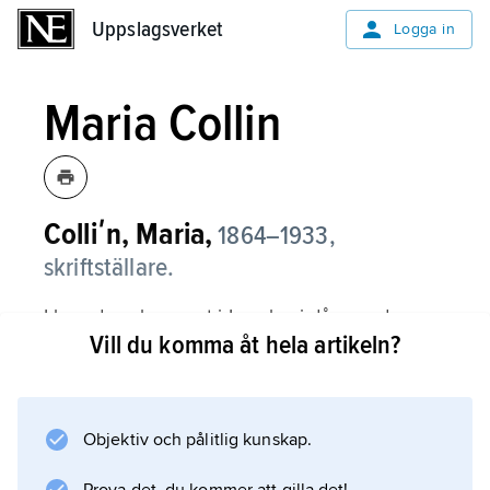
Uppslagsverket
Uppslagsverket
Logga in
Maria Collin
Colliʹn, Maria,
1864–1933,
skriftställare.
I barndomshemmet i Lyngby, i dåvarande
Vill du komma åt hela artikeln?
Malmöhus län, blev hon förtrogen med
skånska textiltraditioner. Under 1890-talet
publicerade hon tre vävböcker med skånska
allmogevävnader, av vilka två utkom i nya,
Objektiv och pålitlig kunskap.
omarbetade upplagor på 1920-talet.