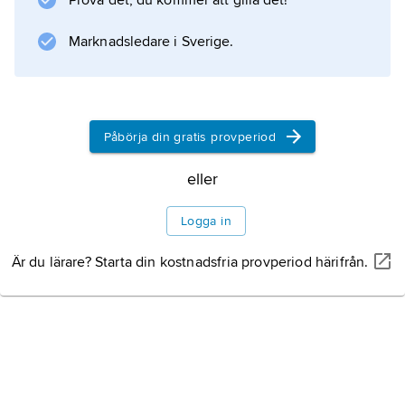
Prova det, du kommer att gilla det!
Marknadsledare i Sverige.
Information om artikeln
Påbörja din gratis provperiod
eller
Logga in
Är du lärare? Starta din kostnadsfria provperiod härifrån.