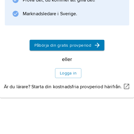
Prova det, du kommer att gilla det!
Marknadsledare i Sverige.
Påbörja din gratis provperiod
eller
Logga in
Är du lärare? Starta din kostnadsfria provperiod härifrån.