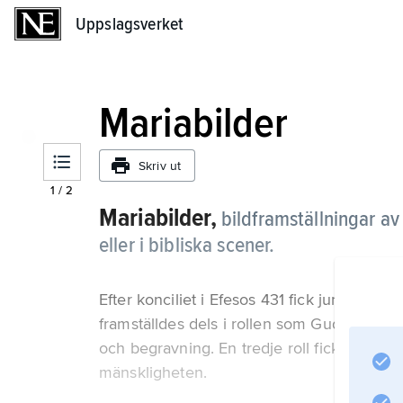
Uppslagsverket
Uppslagsverket
Mariabilder
Skriv ut
1
/
2
Mariabilder,
bildframställningar a
eller i bibliska scener.
Efter konciliet i Efesos 431 fick jungfru M
framställdes dels i rollen som Gudsfödersk
och begravning. En tredje roll fick hon i f
mänskligheten.