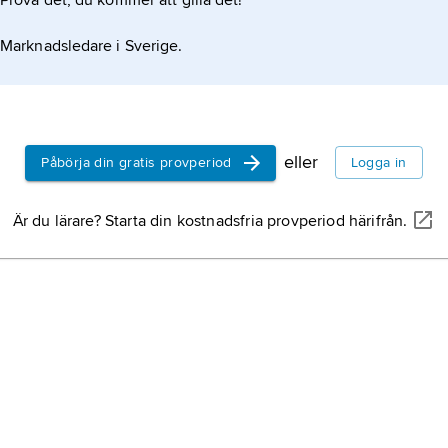
Prova det, du kommer att gilla det!
Marknadsledare i Sverige.
eller
Påbörja din gratis provperiod
Logga in
Är du lärare? Starta din kostnadsfria provperiod härifrån.