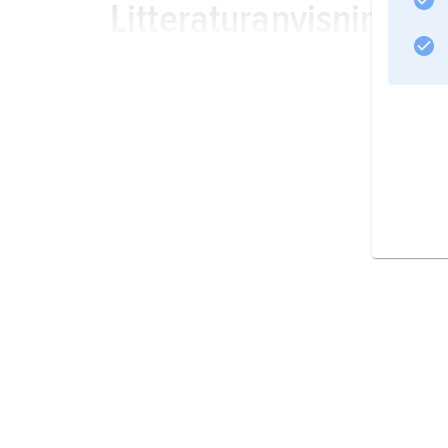
Litteraturanvisning
Information om artikeln