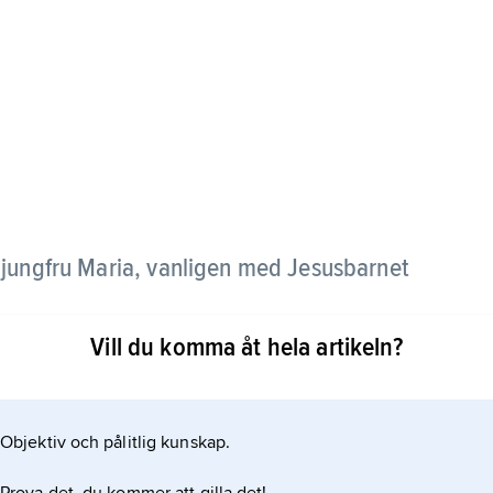
v jungfru Maria, vanligen med Jesusbarnet
Vill du komma åt hela artikeln?
aria en framträdande plats i den kristna konsten. Hon
a, dels som sörjande moder vid Kristi korsfästelse
ramställningar av yttersta domen, där hon ber för
Objektiv och pålitlig kunskap.