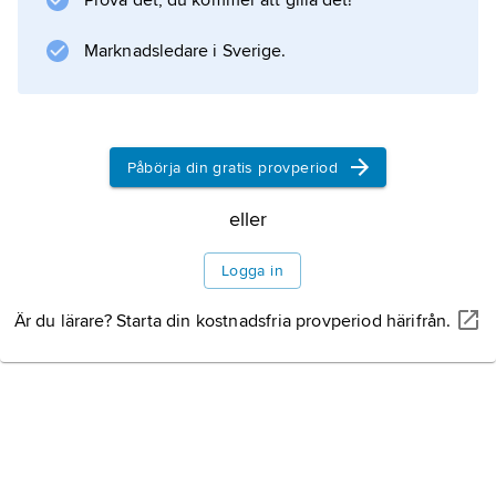
Prova det, du kommer att gilla det!
Marknadsledare i Sverige.
Påbörja din gratis provperiod
eller
Logga in
Är du lärare? Starta din kostnadsfria provperiod härifrån.