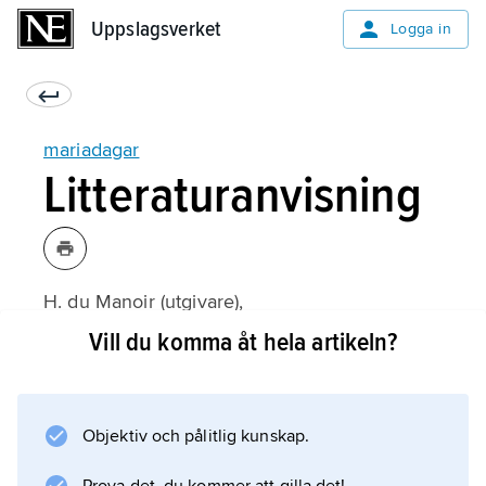
Uppslagsverket
Uppslagsverket
Logga in
mariadagar
Litteraturanvisning
H. du Manoir (utgivare),
Maria: Études sur la sainte Vierge
Vill du komma åt hela artikeln?
(1947–71);
Objektiv och pålitlig kunskap.
Information om artikeln