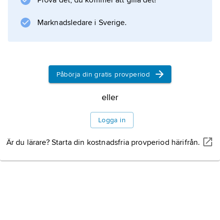
Prova det, du kommer att gilla det!
Marknadsledare i Sverige.
Påbörja din gratis provperiod
eller
Logga in
Är du lärare? Starta din kostnadsfria provperiod härifrån.