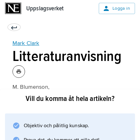
Uppslagsverket
Uppslagsverket
Logga in
Mark Clark
Litteraturanvisning
M. Blumenson,
Mark Clark
Vill du komma åt hela artikeln?
(eng., 1985).
Objektiv och pålitlig kunskap.
Information om artikeln