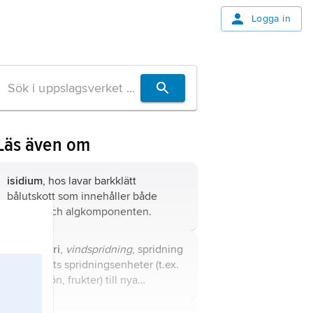
Logga in
Läs även om
isidium
, hos lavar barkklätt
bålutskott som innehåller både
svamp- och algkomponenten.
anemokori
,
vindspridning
, spridning
av en växts spridningsenheter (t.ex.
sporer, frön, frukter) till nya
växtplatser med hjälp av vinden.