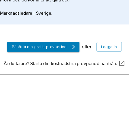
Prova det, du kommer att gilla det!
Marknadsledare i Sverige.
eller
Påbörja din gratis provperiod
Logga in
Är du lärare? Starta din kostnadsfria provperiod härifrån.