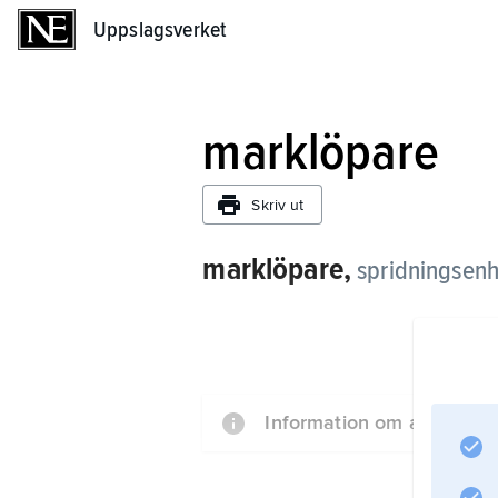
Uppslagsverket
Uppslagsverket
marklöpare
Skriv ut
marklöpare,
spridningsenh
Information om artikeln