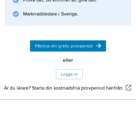
Prova det, du kommer att gilla det!
Marknadsledare i Sverige.
Påbörja din gratis provperiod
eller
Logga in
Är du lärare? Starta din kostnadsfria provperiod härifrån.