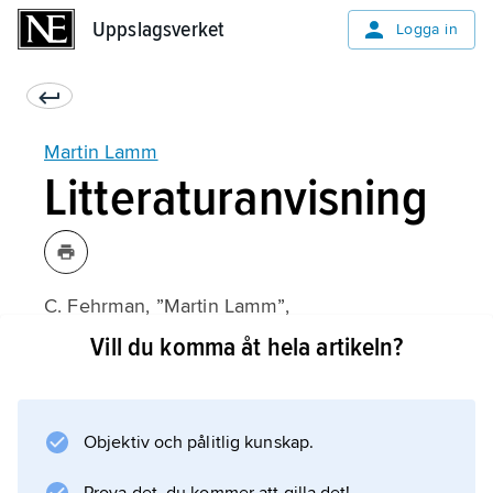
Uppslagsverket
Uppslagsverket
Logga in
Martin Lamm
Litteraturanvisning
C. Fehrman, ”Martin Lamm”,
Forskning i förvandling
Vill du komma åt hela artikeln?
(1972);
Objektiv och pålitlig kunskap.
Information om artikeln