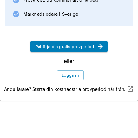
Prova det, du kommer att gilla det!
(1950). Verken kännetecknas av frisk realism,
myt och fabel. Om balans och klarhet kan
Marknadsledare i Sverige.
sägas prägla hennes tidiga författarskap
utvecklas hennes konst senare mot
komplexitet och
Påbörja din gratis provperiod
eller
Information om artikeln
Logga in
Är du lärare? Starta din kostnadsfria provperiod härifrån.