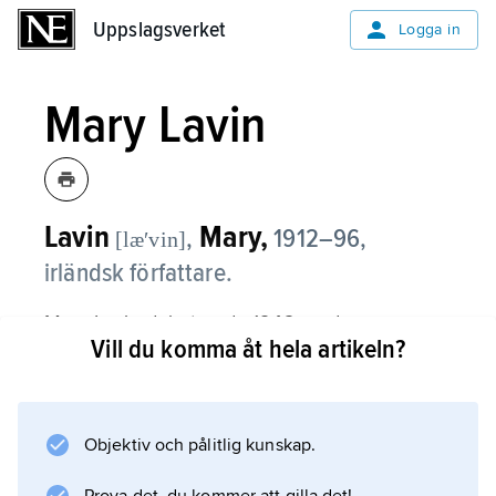
Uppslagsverket
Uppslagsverket
Logga in
Mary Lavin
Lavin
Mary,
,
1912–96,
[læʹvin]
irländsk författare.
Mary Lavin debuterade 1942 med
Vill du komma åt hela artikeln?
novellsamlingen
Tales from Bective Bridge
och publicerade därefter ett stort antal
mästerliga noveller samt romaner som
Objektiv och pålitlig kunskap.
Mary O’Grady