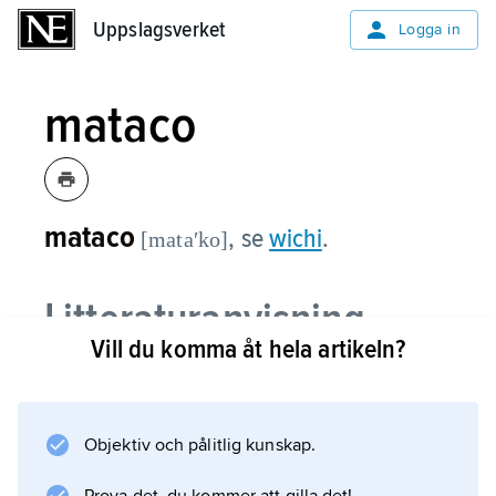
Uppslagsverket
Uppslagsverket
Logga in
mataco
mataco
,
se
wichi
.
[mataʹko]
Litteraturanvisning
Vill du komma åt hela artikeln?
Information om artikeln
Objektiv och pålitlig kunskap.