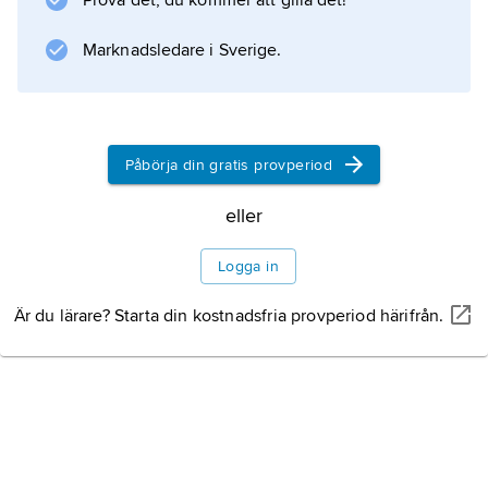
Prova det, du kommer att gilla det!
Marknadsledare i Sverige.
Påbörja din gratis provperiod
eller
Logga in
Är du lärare? Starta din kostnadsfria provperiod härifrån.