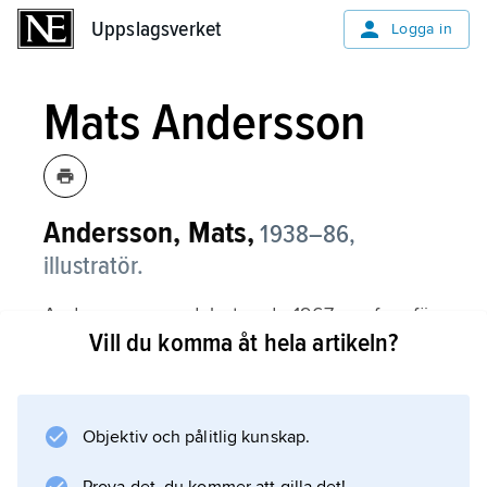
Uppslagsverket
Uppslagsverket
Logga in
Mats Andersson
Andersson, Mats,
1938–86,
illustratör.
Andersson, som debuterade 1967, var framför
Vill du komma åt hela artikeln?
allt en vardagslivets skildrare. Hans bilder är
präglade av realism och socialt engagemang.
Livfulla och exakta miljöskildringar möter i
böckerna om barn i u-länder, t.ex. i Rolf
Objektiv och pålitlig kunskap.
Knutssons ”Josefine, 5, Zimbabwe, Afrika”