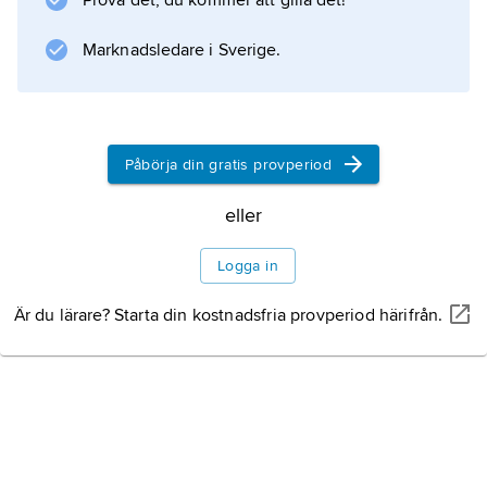
Prova det, du kommer att gilla det!
(1971) och i Ronny Ambjörnssons ”Toms nya
kläder” (1972), medan politisk satir
Marknadsledare i Sverige.
Information om artikeln
Påbörja din gratis provperiod
eller
Logga in
Är du lärare? Starta din kostnadsfria provperiod härifrån.