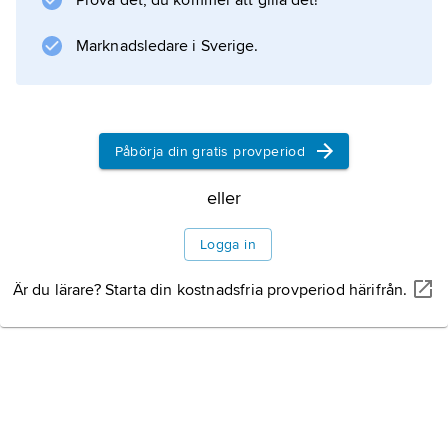
Prova det, du kommer att gilla det!
Marknadsledare i Sverige.
Information om artikeln
Påbörja din gratis provperiod
eller
Logga in
Är du lärare? Starta din kostnadsfria provperiod härifrån.