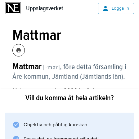
Uppslagsverket
Uppslagsverket
Logga in
Mattmar
Mattmar
,
före detta församling i
[-mar]
Åre kommun, Jämtland (Jämtlands län).
Mattmar, som sedan 2006 ingår i
Vill du komma åt hela artikeln?
Västra Storsjöbygdens
församling, består av en koncentrerad, högt
belägen odlingsbygd runt kyrkan, i övrigt av
spridda strand- och höjdbyar i kuperad
Objektiv och pålitlig kunskap.
skogsmark vid övre Indalsälven.