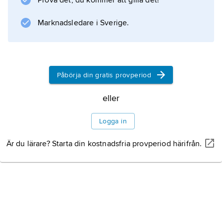
Prova det, du kommer att gilla det!
som sådan den finländska delegationen vid
fredsförhandlingarna i Paris 1947.
Marknadsledare i Sverige.
Information om artikeln
Påbörja din gratis provperiod
eller
Logga in
Är du lärare? Starta din kostnadsfria provperiod härifrån.