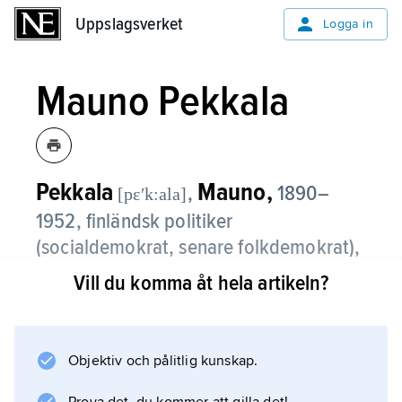
Uppslagsverket
Uppslagsverket
Logga in
Mauno Pekkala
Pekkala
Mauno,
,
1890–
[pɛʹk:ala]
1952, finländsk politiker
(socialdemokrat, senare folkdemokrat),
riksdagsman 1927–52, statsminister
Vill du komma åt hela artikeln?
1946–48.
Mauno Pekkala, som från 1926 innehaft ett
Objektiv och pålitlig kunskap.
flertal ministerposter, var statsminister och
andre försvarsminister 1946–48 och ledde