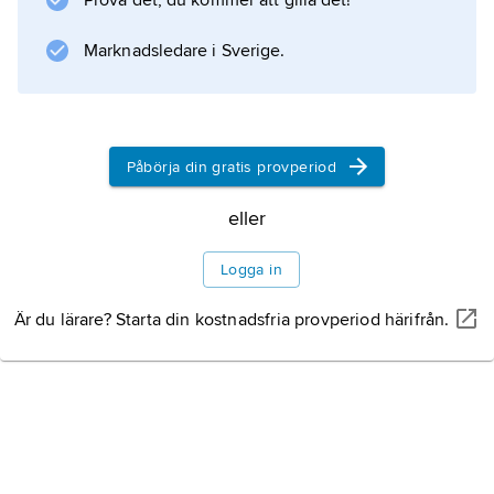
Prova det, du kommer att gilla det!
medfört att de statliga tidningarna har fått
konkurrens av flera nya tidskrifter.
Marknadsledare i Sverige.
Pressfriheten är dock
Påbörja din gratis provperiod
Information om artikeln
eller
Logga in
Är du lärare? Starta din kostnadsfria provperiod härifrån.