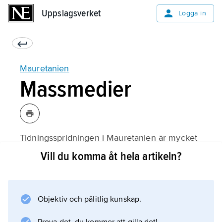
Uppslagsverket
Uppslagsverket
Logga in
Mauretanien
Massmedier
Tidningsspridningen i Mauretanien är mycket
blygsam. Det finns en daglig tidning på
Vill du komma åt hela artikeln?
franska och arabiska,
Ach-Chaab
, som ges ut av den statliga nyhetsbyrån
Objektiv och pålitlig kunskap.
Agence Mauritanienne de l’Information
(AMI). Pressfriheten som infördes 1991 har