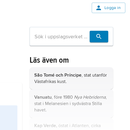
Logga in
Läs även om
São Tomé och Príncipe
, stat utanför
Västafrikas kust.
Vanuatu
, före 1980
Nya Hebriderna
,
stat i Melanesien i sydvästra Stilla
havet.
Kap Verde,
östat i Atlanten, cirka