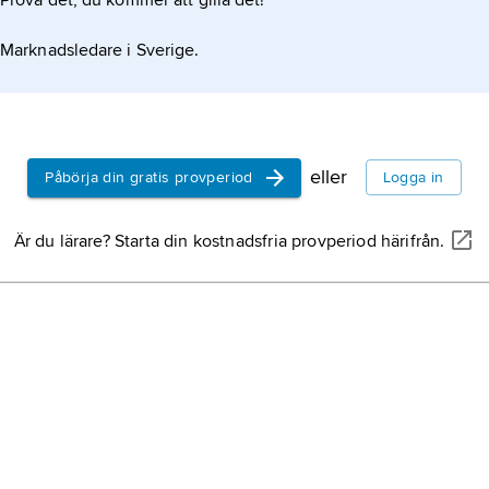
Prova det, du kommer att gilla det!
Marknadsledare i Sverige.
eller
Påbörja din gratis provperiod
Logga in
Är du lärare? Starta din kostnadsfria provperiod härifrån.