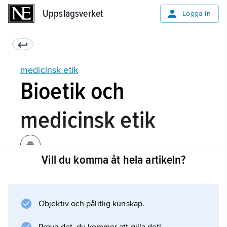
Uppslagsverket
Uppslagsverket
Logga in
medicinsk etik
Bioetik och
medicinsk etik
Vill du komma åt hela artikeln?
Utomlands, särskilt i Frankrike och
anglosaxiska länder, förekommer termen
bioetik
Objektiv och pålitlig kunskap.
. Den används ibland synonymt med
”medicinsk etik”, men har alltmer kommit att