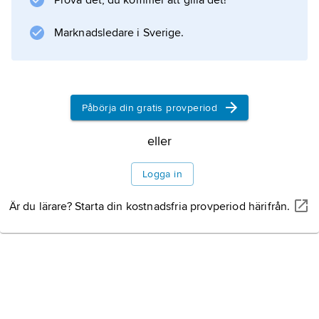
Prova det, du kommer att gilla det!
inkludera t.ex. utveckling och tillämpning av
Marknadsledare i Sverige.
bioteknik i lantbruk samt livs- och
läkemedelsindustri.
Påbörja din gratis provperiod
Information om artikeln
eller
Logga in
Är du lärare? Starta din kostnadsfria provperiod härifrån.