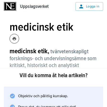
Uppslagsverket
Uppslagsverket
Logga in
medicinsk etik
medicinsk etik,
tvärvetenskapligt
forsknings- och undervisningsämne som
kritiskt, historiskt och analytiskt
granskar moraliska och etiska aspekter
Vill du komma åt hela artikeln?
på (beslut som gäller) sjukvård och
medicinsk forskning.
Objektiv och pålitlig kunskap.
1)
Klinisk etik