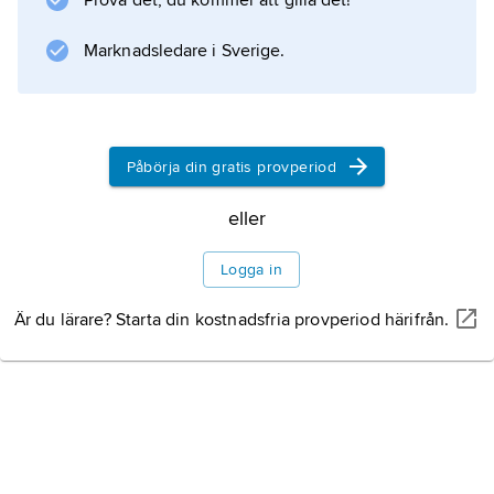
Prova det, du kommer att gilla det!
undantagsfall kan amenorré vara uttryck för
hormonella rubbningar, som kan kräva
Marknadsledare i Sverige.
behandling.
Påbörja din gratis provperiod
Information om artikeln
eller
Logga in
Är du lärare? Starta din kostnadsfria provperiod härifrån.