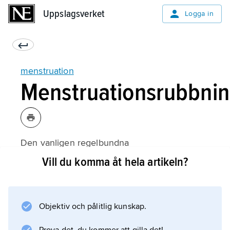
Uppslagsverket
Uppslagsverket
Logga in
menstruation
Menstruationsrubbnin
Den vanligen regelbundna
menstruationscykeln kan ibland ändras.
Vill du komma åt hela artikeln?
Menstruationerna kan utebli (
amenorré
), vilket är ett naturligt tillstånd vid graviditet,
Objektiv och pålitlig kunskap.
men kan också inträffa vid andra situationer,
t.ex. stress och miljöförändringar. I