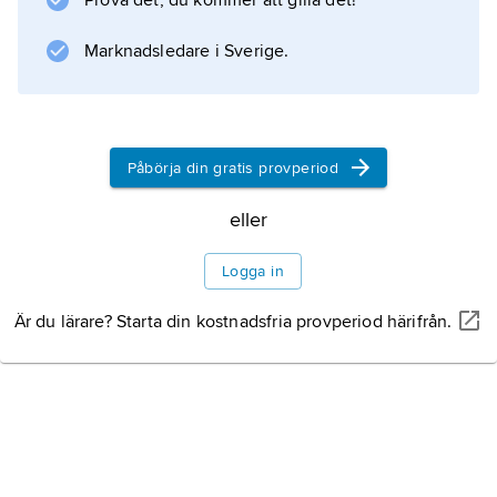
Prova det, du kommer att gilla det!
Information om artikeln
Marknadsledare i Sverige.
Påbörja din gratis provperiod
eller
Logga in
Är du lärare? Starta din kostnadsfria provperiod härifrån.