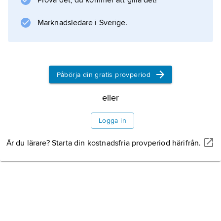
Prova det, du kommer att gilla det!
Marknadsledare i Sverige.
Information om artikeln
Påbörja din gratis provperiod
eller
Logga in
Är du lärare? Starta din kostnadsfria provperiod härifrån.