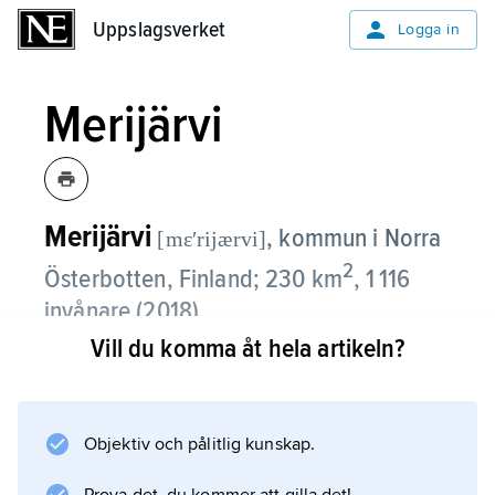
Uppslagsverket
Uppslagsverket
Logga in
Merijärvi
Merijärvi
,
kommun i Norra
[mɛʹrijærvi]
2
Österbotten, Finland; 230 km
, 1 116
invånare (2018).
Vill du komma åt hela artikeln?
Merijärvi uppdelas av talrika mindre
vattendrag och småsjöar. Av arbetsplatserna
finns de flesta inom jord- och skogsbruk och
Objektiv och pålitlig kunskap.
inom tillverkning.