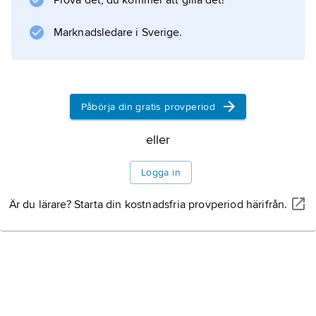
Prova det, du kommer att gilla det!
sammanvägs meritpoängsumman med
upplysningar vid referenstagning och intryck
Marknadsledare i Sverige.
vid anställningsintervju.
Påbörja din gratis provperiod
Information om artikeln
eller
Logga in
Är du lärare? Starta din kostnadsfria provperiod härifrån.