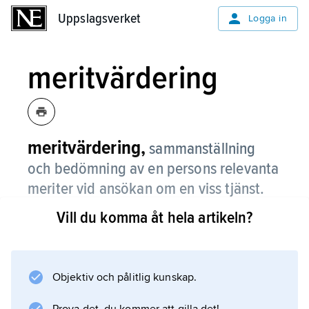
Uppslagsverket
Uppslagsverket
Logga in
meritvärdering
meritvärdering,
sammanställning
och bedömning av en persons relevanta
meriter vid ansökan om en viss tjänst.
Vill du komma åt hela artikeln?
Inom bl.a. skolområdet sker meritvärderingen
efter ett poängsystem. Meritpoäng
tillgodoräknas då för utbildning, tjänsteår som
lärare, längden och arten av annan
Objektiv och pålitlig kunskap.
yrkesverksamhet m.m. Vid tjänstetillsättningen