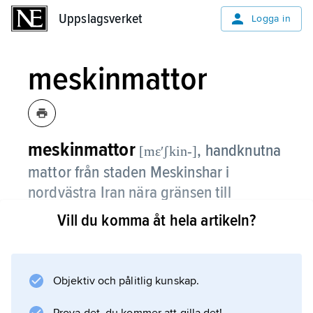
Uppslagsverket
Uppslagsverket
Logga in
meskinmattor
meskinmattor
,
handknutna
[mɛʹʃkin-]
mattor från staden Meskinshar i
nordvästra Iran nära gränsen till
Kaukasien.
Vill du komma åt hela artikeln?
De är gallerimattor med starkt
Kaukasienpåverkade geometriska mönster,
ofta i violettrött. De äldre meskinmattorna har
Objektiv och pålitlig kunskap.
ullvarp, de nyare bomullsvarp.