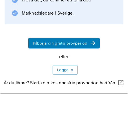
Prova det, du kommer att gilla det!
Marknadsledare i Sverige.
Information om artikeln
Påbörja din gratis provperiod
eller
Logga in
Är du lärare? Starta din kostnadsfria provperiod härifrån.