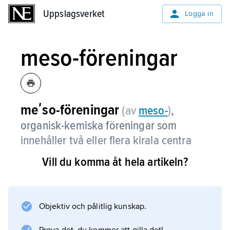
Uppslagsverket
Uppslagsverket
Logga in
meso-föreningar
meʹso-föreningar
(av
meso
-
)
,
organisk-kemiska föreningar som
innehåller två eller flera kirala centra
men i sig själva inte är kirala.
Vill du komma åt hela artikeln?
Meso-vinsyra är ett typiskt exempel; den har
två kemiskt identiska kirala centra, som har
motsatt konfiguration. Eftersom molekylen har
Objektiv och pålitlig kunskap.
ett symmetriplan kan den genom vridning