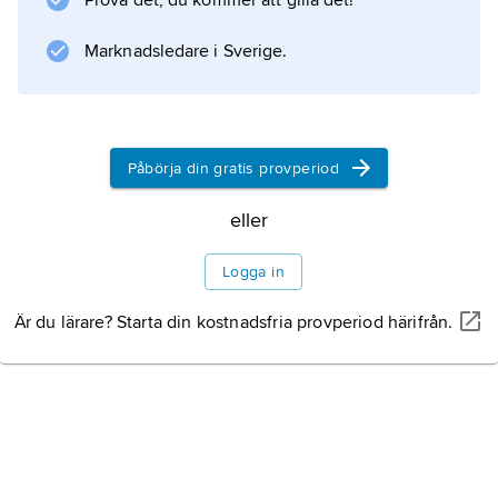
Prova det, du kommer att gilla det!
180° bringas i överensstämmelse med sin
spegelbild och blir därmed akiral. Jämför
Marknadsledare i Sverige.
enantiomeri
.
Påbörja din gratis provperiod
Information om artikeln
eller
Logga in
Är du lärare? Starta din kostnadsfria provperiod härifrån.