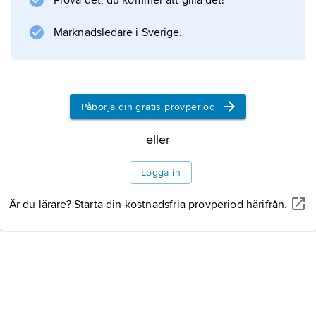
Prova det, du kommer att gilla det!
Information om artikeln
Marknadsledare i Sverige.
Påbörja din gratis provperiod
eller
Logga in
Är du lärare? Starta din kostnadsfria provperiod härifrån.