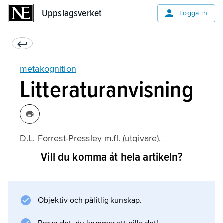
Uppslagsverket
Uppslagsverket
Logga in
metakognition
Litteraturanvisning
D.L. Forrest-Pressley m.fl. (utgivare),
Metacognition, Cognition and Human
Vill du komma åt hela artikeln?
Performance
1–2 (1986);
Objektiv och pålitlig kunskap.