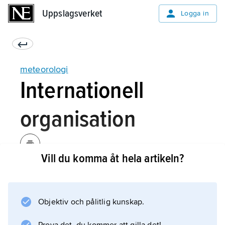
Uppslagsverket
Uppslagsverket
Logga in
meteorologi
Internationell
organisation
Vill du komma åt hela artikeln?
Meteorologisk forskning liksom dess
tillämpning inom vädertjänst kräver i hög grad
internationell samverkan. En första
Objektiv och pålitlig kunskap.
meteorologisk världskongress hölls 1873 i
Wien som ett led i strävan att skapa ett