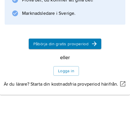
Prova det, du kommer att gilla det!
observationsnät för vädertjänsterna, vilka
Marknadsledare i Sverige.
organiserades runt om i Europa vid den tiden.
Internationella meteorologiska organisationen
(
IMO
Påbörja din gratis provperiod
) bildades som
eller
Logga in
Information om artikeln
Är du lärare? Starta din kostnadsfria provperiod härifrån.